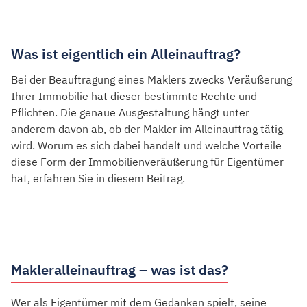
Wertermittlung
Immobilie verkaufen
Immobilie vermieten
Was ist eigentlich ein Alleinauftrag?
Immobilienvermarktung
Bei der Beauftragung eines Maklers zwecks Veräußerung
Diskrete Vermarktung
Ihrer Immobilie hat dieser bestimmte Rechte und
Neues Maklergesetz
Pflichten. Die genaue Ausgestaltung hängt unter
anderem davon ab, ob der Makler im Alleinauftrag tätig
Tipps für einen Privatverkauf
wird. Worum es sich dabei handelt und welche Vorteile
Käuferfinder
diese Form der Immobilienveräußerung für Eigentümer
hat, erfahren Sie in diesem Beitrag.
Gutachten
Interessenten
Finanzierungsvermittlung
Neubauimmobilien
Makleralleinauftrag – was ist das?
Das Unternehmen
Wer als Eigentümer mit dem Gedanken spielt, seine